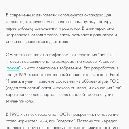
В современных двигателях используется охлаждающая
жидкость, которую помпа гоняет по замкнутому контуру
через рубашку охлаждения и радиатор. В цилиндрах она
нагревается, отводит тепло, затем остывает в радиаторе и
снова возвращается в двигатель.
ОЖ часто называют антифризом - от сочетания “anti|” и
“freeze”, поскольку она не замерзает на морозе. А слово
“
тосол
” - чисто советское изобретение. Его разработали в
конце 1970 х как отечественный аналог итальянского Paraflu
11 для жигулей. Название составили из аббревиатуры ТОС
(отдел технологий органического синтеза) и окончания “ ол”,
характерного для спиртов - ведь основой тосола служит
этиленгликоль.
В 1990 х выпуск тосола по ГОСТу прекратили, но название
стало нарицательным, как “ксерокс”. Поэтому так нередко
называют любую охлаждающую жидкость силикатного типа.