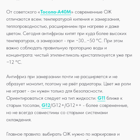
От советского «
Тосола‑А40М
» современные ОЖ
отличаются всем: температурой кипения и замерзания,
теплопроводностью, расширением при нагреве и даже
цветом. Сегодня антифризы кипят при куда более высоких
температурах, а замерзают - при −30…−50 °C. При этом
важно соблюдать правильную пропорцию воды и
концентрата: чистый этиленгликоль кристаллизуется уже при
−12 °C.
Антифриз при замерзании почти не расширяется и не
образует монолит, поэтому не рвёт радиаторы. Цвет же роли
не играет - он нужен только для безопасности.
Ориентироваться следует на тип жидкости:
G11
ближе к
старым тосолам,
G12
/G12+/G12++ - более современные,
но не всегда совместимы со старыми системами
охлаждения.
Главное правило: выбирать ОЖ нужно по маркировке и