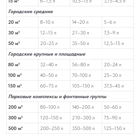
15 м³
6–7,5 л
10,5–15 л
3,75–4,5 л
Городские средние
20 м³
8–10 л
14–20 л
5–6 л
30 м³
12–15 л
21–30 л
7,5–9 л
50 м³
20–25 л
35–50 л
12,5–15 л
Городские крупные и площадные
80 м³
32–40 л
56–80 л
20–24 л
100 м³
40–50 л
70–100 л
25–30 л
150 м³
60–75 л
105–150 л
37,5–45 л
Парковые комплексы и фонтанные группы
200 м³
80–100 л
140–200 л
50–60 л
300 м³
120–150 л
210–300 л
75–90 л
500 м³
200–250 л
350–500 л
125–150 л