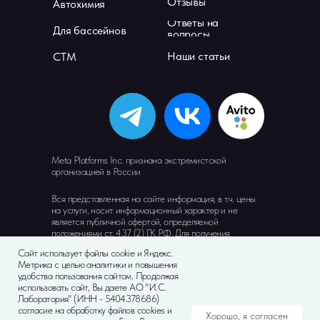
Отзывы
Автохимия
Ответы на
Для бассейнов
вопросы
Наши статьи
СТМ
Meta Platforms Inc. признана экстремистской
организацией в России
Вся представленная на сайте информация, в т.ч. цены
на услуги, носит информационный характер и не
является публичной офертой, определяемой
положениями ст. 437 (2) ГК РФ. Для получения
подробной информации просьба обращаться к
Сайт использует файлы cookie и Яндекс.
сотрудникам компании «АО "И.С. Лаборатория"».
Метрика с целью аналитики и повышения
Опубликованная на данном сайте информация может
удобства пользования сайтом. Продолжая
быть изменена в любое время без предварительного
использовать сайт, Вы даете АО "И.С.
уведомления.
Лаборатория" (ИНН - 5404378686)
согласие на обработку файлов cookies и
Хорошо, я согласен