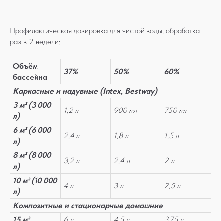
Профилактическая дозировка для чистой воды, обработка
раз в 2 недели:
Объём
37%
50%
60%
бассейна
Каркасные и надувные (Intex, Bestway)
3 м³ (3 000
1,2 л
900 мл
750 мл
л)
6 м³ (6 000
2,4 л
1,8 л
1,5 л
л)
8 м³ (8 000
3,2 л
2,4 л
2 л
л)
10 м³ (10 000
4 л
3 л
2,5 л
л)
Композитные и стационарные домашние
15 м³
6 л
4,5 л
3,75 л