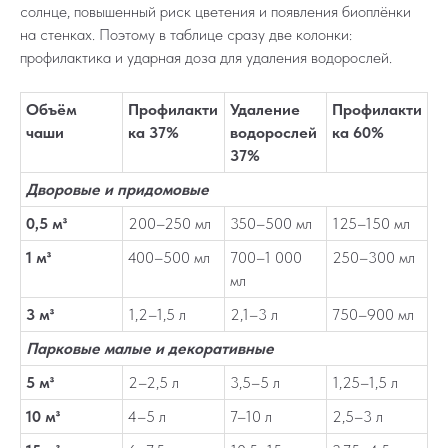
солнце, повышенный риск цветения и появления биоплёнки
на стенках. Поэтому в таблице сразу две колонки:
профилактика и ударная доза для удаления водорослей.
Объём
Профилакти
Удаление
Профилакти
чаши
ка 37%
водорослей
ка 60%
37%
Дворовые и придомовые
0,5 м³
200–250 мл
350–500 мл
125–150 мл
1 м³
400–500 мл
700–1 000
250–300 мл
мл
3 м³
1,2–1,5 л
2,1–3 л
750–900 мл
Парковые малые и декоративные
5 м³
2–2,5 л
3,5–5 л
1,25–1,5 л
10 м³
4–5 л
7–10 л
2,5–3 л