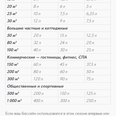
20 м³
8 л
6 л
5 л
25 м³
10 л
7,5 л
6,25 л
30 м³
12 л
9 л
7,5 л
Большие частные и коттеджные
50 м³
20 л
15 л
12,5 л
80 м³
32 л
24 л
20 л
100 м³
40 л
30 л
25 л
Коммерческие — гостиницы, фитнес, СПА
150 м³
60 л
45 л
37,5 л
200 м³
80 л
60 л
50 л
300 м³
120 л
90 л
75 л
Общественные и спортивные
500 м³
200 л
150 л
125 л
1 000 м³
400 л
300 л
250 л
Если ваш бассейн использовался в этом сезоне впервые или