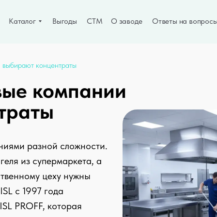
Каталог
Выгоды
СТМ
О заводе
Ответы на вопрос
 выбирают концентраты
вые компании
траты
ениями разной сложности.
геля из супермаркета, а
ственному цеху нужны
SL с 1997 года
ISL PROFF, которая