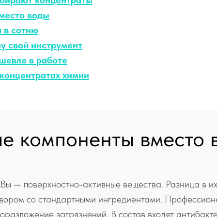
ыбирают концентраты
место воды
 в сотню
у свой инструмент
шевле в работе
 концентратах химии
е компоненты вместо 
 — поверхностно-активные вещества. Разница в их 
твором со стандартными ингредиентами. Профессион
оразложение загрязнений. В состав входят антибакт