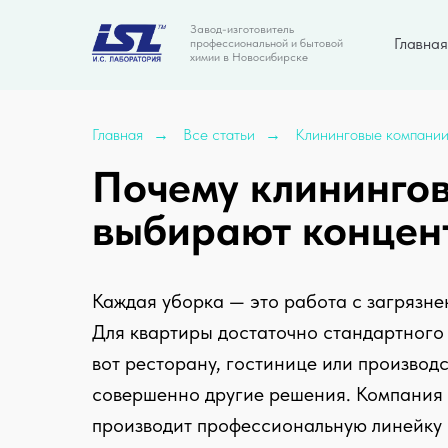
Завод-изготовитель
Главная
профессиональной и бытовой
химии в Новосибирске
Главная
→
Все статьи
→
Клининговые компании
Почему клининго
выбирают концен
Каждая уборка — это работа с загрязн
Для квартиры достаточно стандартного 
вот ресторану, гостинице или производ
совершенно другие решения. Компания I
производит профессиональную линейку 