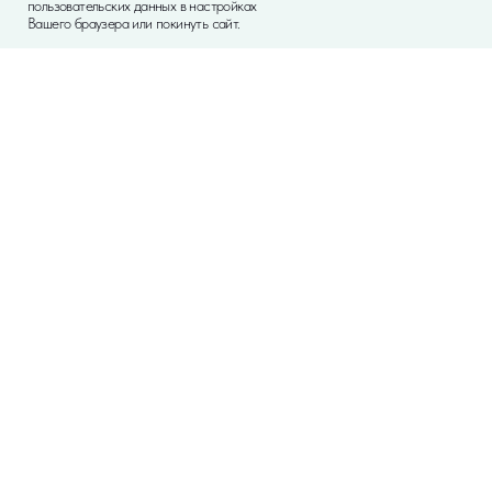
пользовательских данных в настройках
Вашего браузера или покинуть сайт.
Бытовая химия
Автохимия
Чем опасен дешёвый антифриз для системы охлаждения