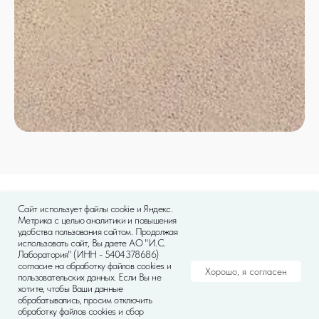
Полезные статьи о бытовой
Сайт использует файлы cookie и Яндекс.
Метрика с целью аналитики и повышения
и не только химии ISL
удобства пользования сайтом. Продолжая
использовать сайт, Вы даете АО "И.С.
Лаборатория" (ИНН - 5404378686)
согласие на обработку файлов cookies и
Хорошо, я согласен
Водоподготовка
пользовательских данных. Если Вы не
хотите, чтобы Ваши данные
обрабатывались, просим отключить
Профессиональная химия
обработку файлов cookies и сбор