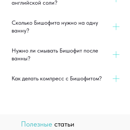
английской соли?
Бытовая химия ISL OXI
Для розничных и оптовых клиентов, сетей,
повседневного использования в быту
Сколько Бишофита нужно на одну
Эконом
Премиум
Эколинейка
ванну?
Подробнее
Нужно ли смывать Бишофит после
ванны?
Концентрированная
профессиональная химия ISL PROFF
Как делать компресс с Бишофитом?
Для клининговых компаний, ЖКХ, заводов,
медучреждений, спортобъектов
Кислотные
Нейтральные
Щелочные
Подробнее
Полезные
статьи