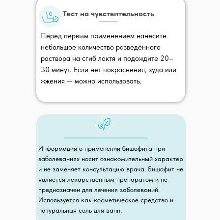
Тест на чувствительность
Хранение арбитражных
проб до 6 месяцев
Перед первым применением нанесите
небольшое количество разведённого
Персональный паспорт качества
раствора на сгиб локтя и подождите 20–
для каждой партии
30 минут. Если нет покраснения, зуда или
жжения — можно использовать.
Продукция безопасна
и не вызовет проблем при
продаже или проверках —
подтверждаем СГР
Информация о применении бишофита при
заболеваниях носит ознакомительный характер
и не заменяет консультацию врача. Бишофит не
является лекарственным препаратом и не
предназначен для лечения заболеваний.
Посмотреть сертификаты
Используется как косметическое средство и
натуральная соль для ванн.