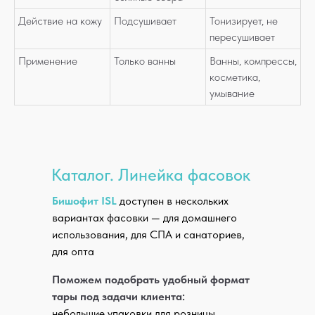
Действие на кожу
Подсушивает
Тонизирует, не
пересушивает
Применение
Только ванны
Ванны, компрессы,
косметика,
умывание
Каталог. Линейка фасовок
Товар на складах в наличии,
отгрузим за 1−2 рабочих дня
Бишофит ISL
доступен в нескольких
вариантах фасовки — для домашнего
использования, для СПА и санаториев,
Имеем лицензию работы с опасными
для опта
грузами
Поможем подобрать удобный формат
Удобно доставлять по всей стране: склад
тары под задачи клиента:
в Новосибирске — логистический центр
небольшие упаковки для розницы,
России, плюс региональный склад в Барнауле