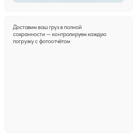
Звонок по России бесплатный
8 800 551-91-21
Пишите напрямую
в мессенджер,
в среднем отвечаем
за 10 минут
Режим работы: пн-пт с 7 до 21 по НСК (МСК+4)
order@islab.ru
+7 (913) 467-42-42
Отдел продаж
пн-пт с 7 до 21 по НСК (МСК+4)
sales1@islab.ru
+7 (383) 364-06-18