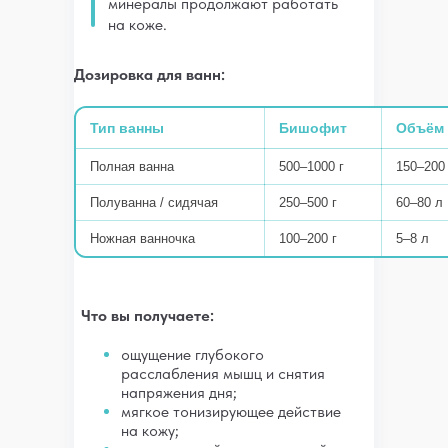
минералы продолжают работать
на коже.
Дозировка для ванн:
Тип ванны
Бишофит
Объём
Полная ванна
500–1000 г
150–200
Полуванна / сидячая
250–500 г
60–80 л
Ножная ванночка
100–200 г
5–8 л
Что вы получаете:
ощущение глубокого
расслабления мышц и снятия
напряжения дня;
мягкое тонизирующее действие
на кожу;