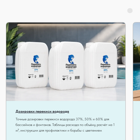
Водоподготовка ISL AQUA
Все для ухода за бассейнами,
аквапарками и фонтанами
Очистка воды
Защита от помутнения
Регуляция рН воды
От водорослей
Подробнее
К осени 2025 г. запускаем линию
косметической продукции
Дозировки перекиси водорода
Шампунь
Кондиционер
Точные дозировки перекиси водорода 37%, 50% и 60% для
Маски
Гель для душа
бассейнов и фонтанов. Таблицы расхода по объёму, расчёт на 1
м³, инструкции для профилактики и борьбы с цветением