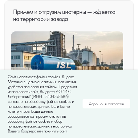
Оптовый отдел
пн-пт с 7 до 21 по НСК (МСК+4)
zakaz@islab.ru
+7 (383) 364-06-19
Отдел снабжения
пн-пт с 7 до 21 по НСК (МСК+4)
zakup@islab.ru
Сайт использует файлы cookie и Яндекс.
Метрика с целью аналитики и повышения
удобства пользования сайтом. Продолжая
использовать сайт, Вы даете АО "И.С.
Лаборатория" (ИНН - 5404378686)
согласие на обработку файлов cookies и
Хорошо, я согласен
пользовательских данных. Если Вы не
хотите, чтобы Ваши данные
обрабатывались, просим отключить
обработку файлов cookies и сбор
пользовательских данных в настройках
Вашего браузера или покинуть сайт.