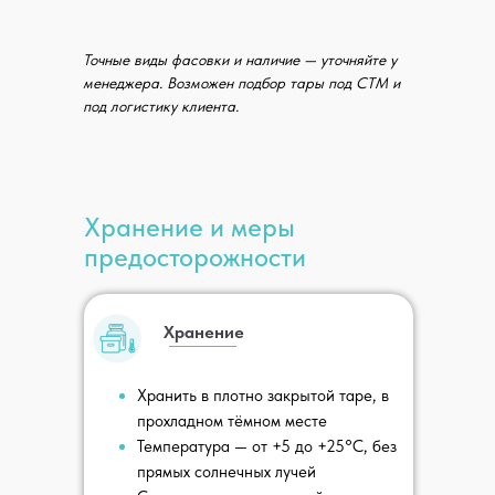
Точные виды фасовки и наличие — уточняйте у
менеджера. Возможен подбор тары под СТМ и
Примем и отгрузим цистерны — ж/д ветка
под логистику клиента.
на территории завода
Хранение и меры
предосторожности
Хранение
Хранить в плотно закрытой таре, в
Отгрузим напрямую вашему клиенту
прохладном тёмном месте
или на маркетплейсы, без складов
и посредников
Температура — от +5 до +25°C, без
прямых солнечных лучей