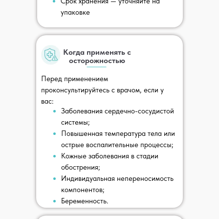
Срок хранения — уточняйте на
упаковке
Когда применять с
1
2
3
осторожностью
Перед применением
проконсультируйтесь с врачом, если у
вас:
Заболевания сердечно-сосудистой
системы;
Ваши клиенты довольны,
Повышенная температура тела или
вы спокойны —
острые воспалительные процессы;
подтверждаем качество
Кожные заболевания в стадии
обострения;
пробами и документами
Индивидуальная непереносимость
компонентов;
Беременность.
Жёсткий входной и выходной
контроль качества