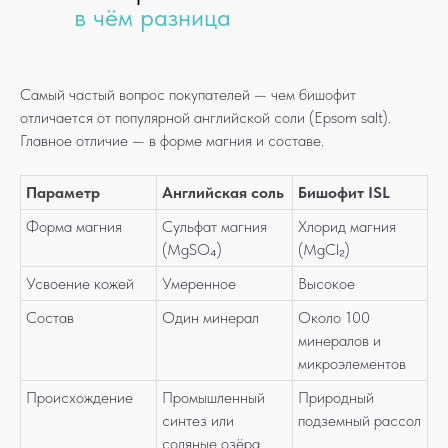
в чём разница
Самый частый вопрос покупателей — чем бишофит
отличается от популярной английской соли (Epsom salt).
Главное отличие — в форме магния и составе.
Параметр
Английская соль
Бишофит ISL
Форма магния
Сульфат магния
Хлорид магния
(MgSO₄)
(MgCl₂)
Усвоение кожей
Умеренное
Высокое
Состав
Один минерал
Около 100
минералов и
микроэлементов
Происхождение
Промышленный
Природный
синтез или
подземный рассол
соляные озёра