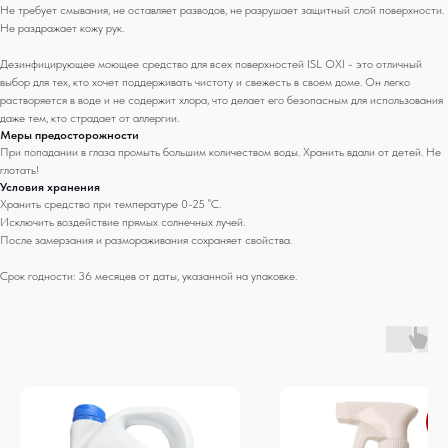
Не требует смывания, не оставляет разводов, не разрушает защитный слой поверхности.
Не раздражает кожу рук.
Дезинфицирующее моющее средство для всех поверхностей ISL OXI - это отличный
выбор для тех, кто хочет поддерживать чистоту и свежесть в своем доме. Он легко
растворяется в воде и не содержит хлора, что делает его безопасным для использования
даже тем, кто страдает от аллергии.
Меры предосторожности
При попадании в глаза промыть большим количеством воды. Хранить вдали от детей. Не
глотать!
Условия хранения
Хранить средство при температуре 0-25 ˚С.
Исключить воздействие прямых солнечных лучей.
После замерзания и размораживания сохраняет свойства.
Срок годности: 36 месяцев от даты, указанной на упаковке.
п