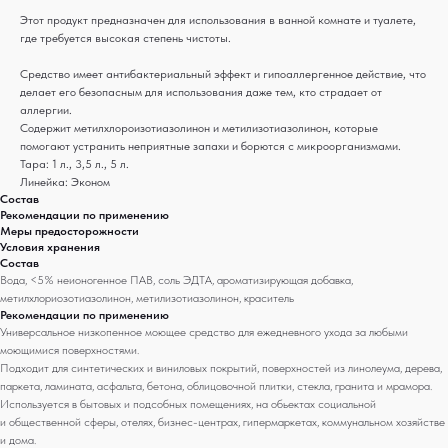
Этот продукт предназначен для использования в ванной комнате и туалете,
где требуется высокая степень чистоты.
Средство имеет антибактериальный эффект и гипоаллергенное действие, что
делает его безопасным для использования даже тем, кто страдает от
аллергии.
Содержит метилхлороизотиазолинон и метилизотиазолинон, которые
помогают устранить неприятные запахи и борются с микроорганизмами.
Тара: 1 л., 3,5 л., 5 л.
Линейка: Эконом
Состав
Рекомендации по применению
Меры предосторожности
Условия хранения
Состав
Вода, <5% неионогенное ПАВ, соль ЭДТА, ароматизирующая добавка,
метилхлориозотиазолинон, метилизотиазолинон, краситель
Рекомендации по применению
Универсальное низкопенное моющее средство для ежедневного ухода за любыми
моющимися поверхностями.
Подходит для синтетических и виниловых покрытий, поверхностей из линолеума, дерева,
паркета, ламината, асфальта, бетона, облицовочной плитки, стекла, гранита и мрамора.
Используется в бытовых и подсобных помещениях, на обьектах социальной
и общественной сферы, отелях, бизнес-центрах, гипермаркетах, коммунальном хозяйстве
и дома.